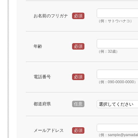
お名前のフリガナ
必須
（例：サトウハナコ）
年齢
必須
（例：32歳）
電話番号
必須
（例：090-0000-0000）
都道府県
任意
メールアドレス
必須
（例：sample@yamadah