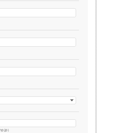
p.jp）